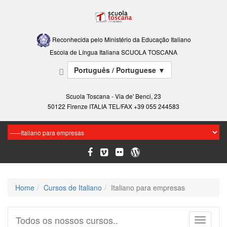
Reconhecida pelo Ministério da Educação Italiano
Escola de Língua Italiana SCUOLA TOSCANA
Português / Portuguese
▼
Scuola Toscana - Via de' Benci, 23
50122 Firenze ITALIA TEL/FAX +39 055 244583
Home
Cursos de Italiano
Italiano para empresas
Todos os nossos cursos..
Toggle