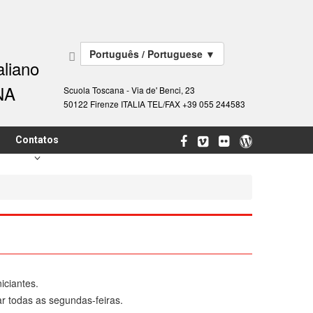
Português / Portuguese
▼
aliano
NA
Scuola Toscana - Via de' Benci, 23
50122 Firenze ITALIA TEL/FAX +39 055 244583
Contatos
iciantes.
r todas as segundas-feiras.