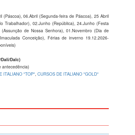
il (Páscoa), 06.Abril (Segunda-feira de Páscoa), 25 Abril
do Trabalhador), 02.Junho (República), 24.Junho (Festa
to (Assunção de Nossa Senhora), 01.Novembro (Dia de
Imaculada Conceição), Férias de inverno 19.12.2026-
poníveis)
/Dali/Dalc)
 antecedência)
 ITALIANO "TOP"
,
CURSOS DE ITALIANO "GOLD"