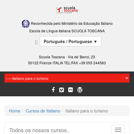
Reconhecida pelo Ministério da Educação Italiano
Escola de Língua Italiana SCUOLA TOSCANA
Português / Portuguese
▼
Scuola Toscana - Via de' Benci, 23
50122 Firenze ITALIA TEL/FAX +39 055 244583
Home
Cursos de Italiano
Italiano para o turismo
Todos os nossos cursos..
Toggle